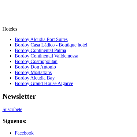
Hoteles
Bordoy Alcudia Port Suites
Bordoy Casa Ládico - Boutique hotel
Bordoy Continental Palma
Bordoy Continental Valldemossa
Bordoy Cosmopolitan
Bordoy Don Antonio
Bordoy Mostatxins
Bordoy Alcudia Bay
Bordoy Grand House Algarve
Newsletter
Suscríbete
Síguenos:
Facebook