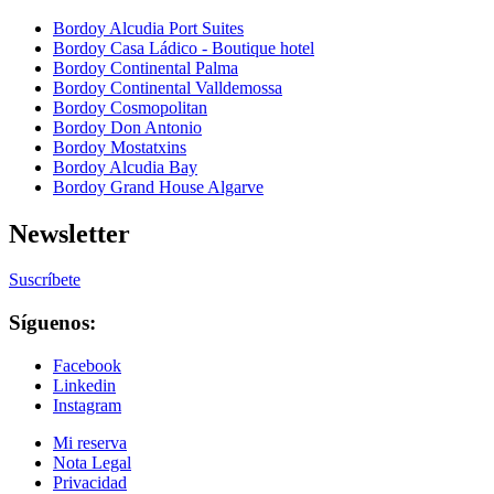
Bordoy Alcudia Port Suites
Bordoy Casa Ládico - Boutique hotel
Bordoy Continental Palma
Bordoy Continental Valldemossa
Bordoy Cosmopolitan
Bordoy Don Antonio
Bordoy Mostatxins
Bordoy Alcudia Bay
Bordoy Grand House Algarve
Newsletter
Suscríbete
Síguenos:
Facebook
Linkedin
Instagram
Mi reserva
Nota Legal
Privacidad