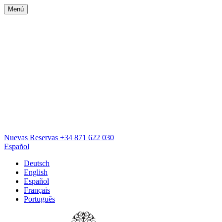
Menú
Nuevas Reservas
+34 871 622 030
Español
Deutsch
English
Español
Français
Português