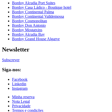
Bordoy Alcudia Port Suites
Bordoy Casa Ládico - Boutique hotel
Bordoy Continental Palma
Bordoy Continental Valldemossa
Bordoy Cosmopolitan
Bordoy Don Antonio
Bordoy Mostatxins
Bordoy Alcudia Bay
Bordoy Grand House Algarve
Newsletter
Subscrever
Siga-nos:
Facebook
Linkedin
Instagram
Minha reserva
Nota Legal
Privacidade
Termos e condições