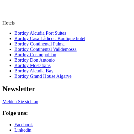
Hotels
Bordoy Alcudia Port Suites
Bordoy Casa Ládico - Boutique hotel
Bordoy Continental Palma
Bordoy Continental Valldemossa
Bordoy Cosmopolitan
Bordoy Don Antonio
Bordoy Mostatxins
Bordoy Alcudia Bay
Bordoy Grand House Algarve
Newsletter
Melden Sie sich an
Folge uns:
Facebook
Linkedin