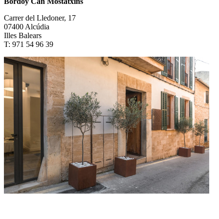
Bordoy Can Mostatxins
Carrer del Lledoner, 17
07400 Alcúdia
Illes Balears
T: 971 54 96 39