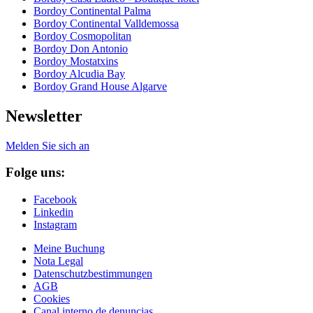
Bordoy Continental Palma
Bordoy Continental Valldemossa
Bordoy Cosmopolitan
Bordoy Don Antonio
Bordoy Mostatxins
Bordoy Alcudia Bay
Bordoy Grand House Algarve
Newsletter
Melden Sie sich an
Folge uns:
Facebook
Linkedin
Instagram
Meine Buchung
Nota Legal
Datenschutzbestimmungen
AGB
Cookies
Canal interno de denuncias